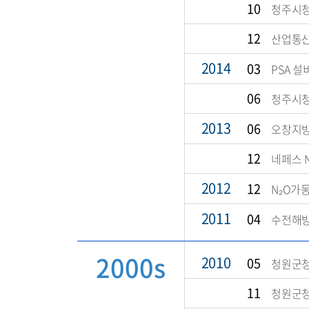
10
청주시청
12
산업통산
2014
03
PSA 설비
06
청주시청
2013
06
오창지방 
12
네페스 N
2012
12
N₂O가동(
2011
04
수전해방식
2000s
2010
05
청원군청
11
청원군청 