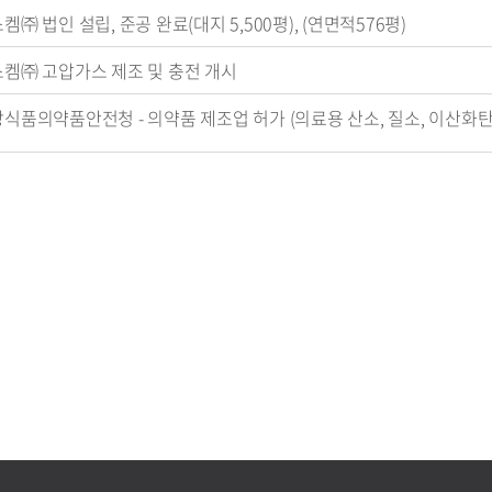
㈜ 법인 설립, 준공 완료(대지 5,500평), (연면적576평)
켐㈜ 고압가스 제조 및 충전 개시
식품의약품안전청 - 의약품 제조업 허가 (의료용 산소, 질소, 이산화탄